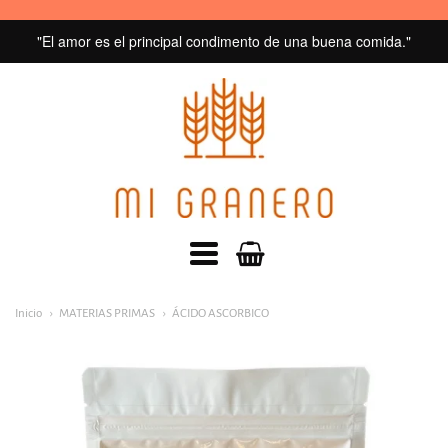
"El amor es el principal condimento de una buena comida."
MI
GRANERO
navegacion:
Inicio
MATERIAS PRIMAS
ÁCIDO ASCORBICO
Menú
principal