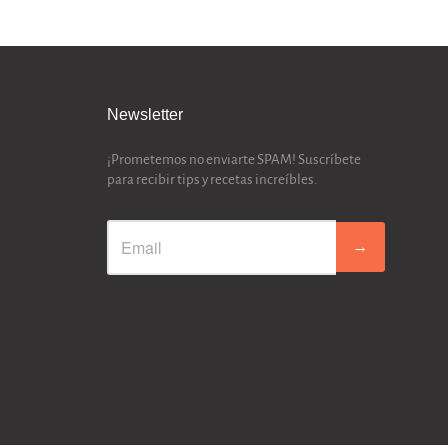
Newsletter
¡Prometemos no enviarte SPAM! Suscríbete
para recibir tips y recetas increíbles.
→