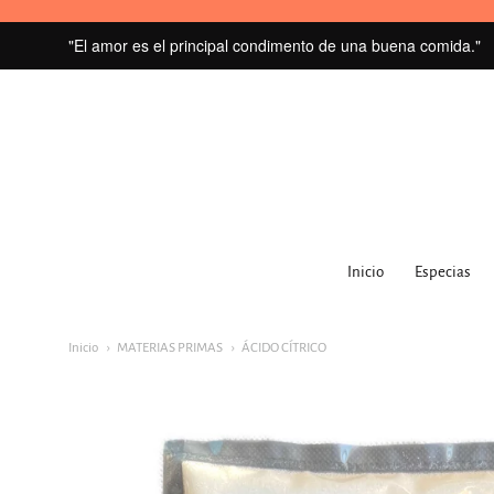
"El amor es el principal condimento de una buena comida."
MI
GRANERO
Inicio
Especias
navegacion:
Menú
Inicio
MATERIAS PRIMAS
ÁCIDO CÍTRICO
principal