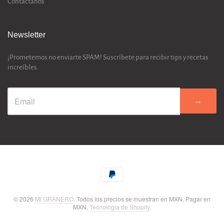
Contactanos
Newsletter
¡Prometemos no enviarte SPAM! Suscríbete para recibir tips y recetas
increíbles.
→
© 2026
MI GRANERO
. Todos los precios se muestran en
MXN
. Pagar en
MXN
.
Tecnología de Shopify
.