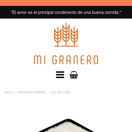
"El amor es el principal condimento de una buena comida."
MI
GRANERO
navegacion:
Inicio
MATERIAS PRIMAS
SAL DE CURA
Menú
principal