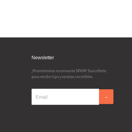
Newsletter
¡Prometemos no enviarte SPAM! Suscríbete
para recibir tips y recetas increíbles.
→