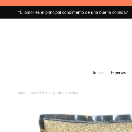
"El amor es el principal condimento de una buena comida."
MI
GRANERO
Inicio
Especias
navegacion:
Menú
Inicio
MAYOREO
QUINOA BLANCA
principal