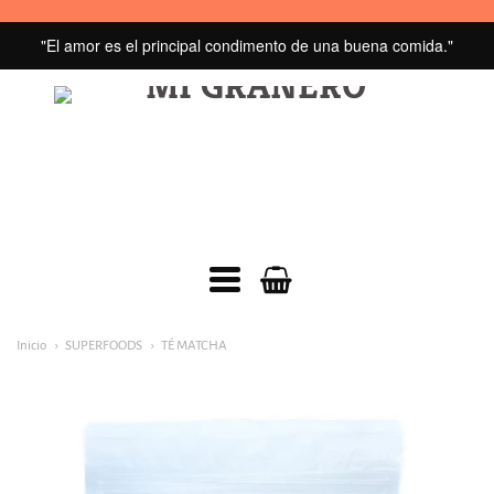
"El amor es el principal condimento de una buena comida."
MI
GRANERO
navegacion:
Inicio
SUPERFOODS
TÉ MATCHA
Menú
principal