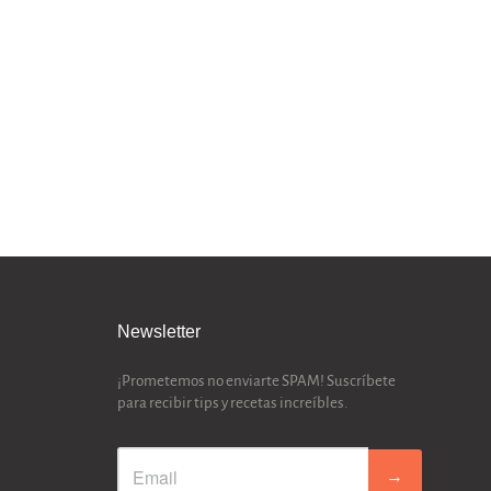
Newsletter
¡Prometemos no enviarte SPAM! Suscríbete
para recibir tips y recetas increíbles.
→