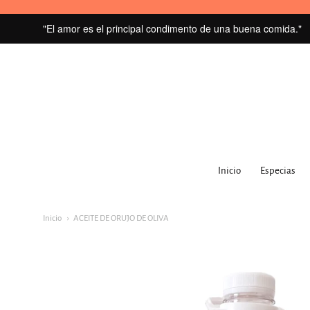
"El amor es el principal condimento de una buena comida."
MI
GRANERO
Inicio
Especias
navegacion:
Menú
Inicio
ACEITE DE ORUJO DE OLIVA
principal