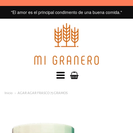
"El amor es el principal condimento de una buena comida."
MI
GRANERO
navegacion:
Inicio
AGAR AGAR FRASCO 75 GRAMOS
Menú
principal