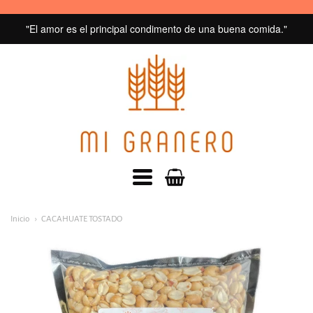
"El amor es el principal condimento de una buena comida."
MI
GRANERO
navegacion:
Inicio
CACAHUATE TOSTADO
Menú
principal