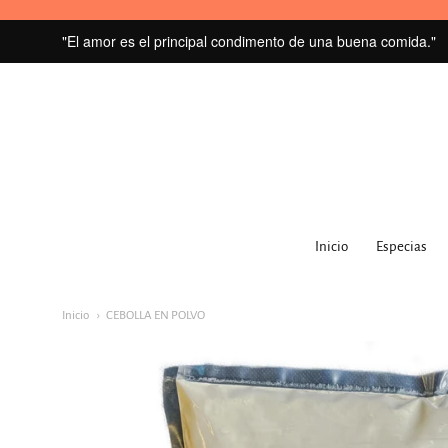
"El amor es el principal condimento de una buena comida."
MI
GRANERO
Inicio
Especias
navegacion:
Menú
Inicio
CEBOLLA EN POLVO
principal