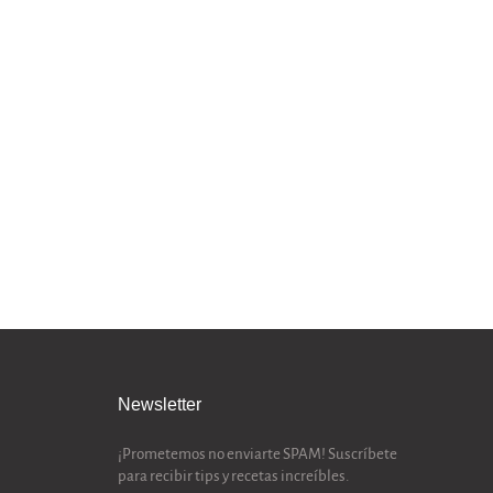
Newsletter
¡Prometemos no enviarte SPAM! Suscríbete
para recibir tips y recetas increíbles.