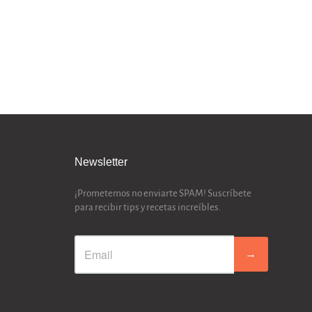
Newsletter
¡Prometemos no enviarte SPAM! Suscríbete
para recibir tips y recetas increíbles.
→