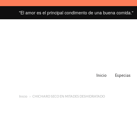
"El amor es el principal condimento de una buena comida."
MI
GRANERO
Inicio
Especias
navegacion:
Menú
Inicio
CHICHARO SECO EN MITADES DESHIDRATADO
principal