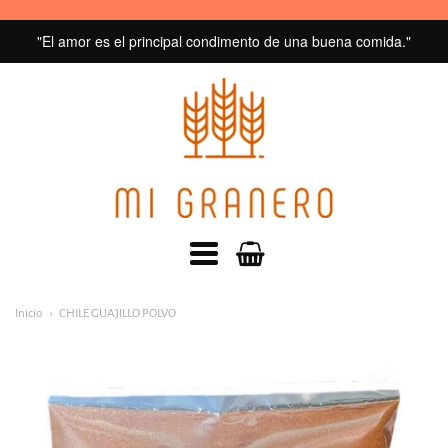
"El amor es el principal condimento de una buena comida."
MI
GRANERO
navegacion:
Inicio
CHILE GUAJILLO POLVO
Menú
principal