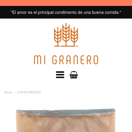
"El amor es el principal condimento de una buena comida."
MI
GRANERO
navegacion:
Inicio
CLAVO MOLIDO
Menú
principal