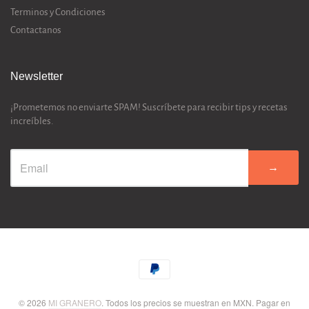
Terminos y Condiciones
Contactanos
Newsletter
¡Prometemos no enviarte SPAM! Suscríbete para recibir tips y recetas
increíbles.
→
© 2026
MI GRANERO
. Todos los precios se muestran en
MXN
. Pagar en