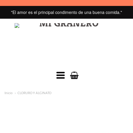
"El amor es el principal condimento de una buena comida."
MI
GRANERO
navegacion:
Inicio
CLORURO Y ALGINATO
Menú
principal