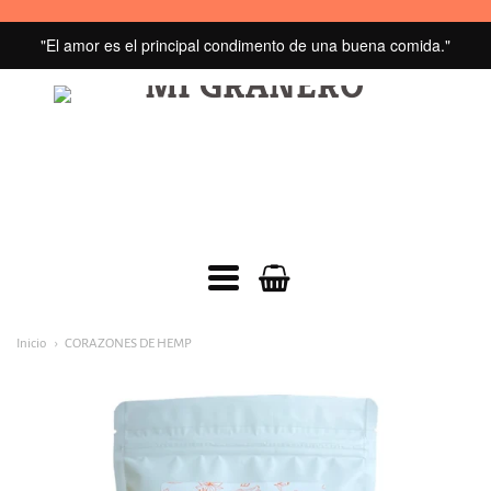
"El amor es el principal condimento de una buena comida."
MI
GRANERO
navegacion:
Inicio
CORAZONES DE HEMP
Menú
principal