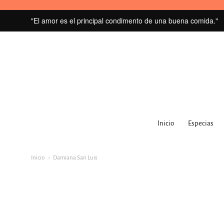
"El amor es el principal condimento de una buena comida."
MI
GRANERO
Inicio
Especias
navegacion:
Menú
Inicio
Damiana San Luis
principal