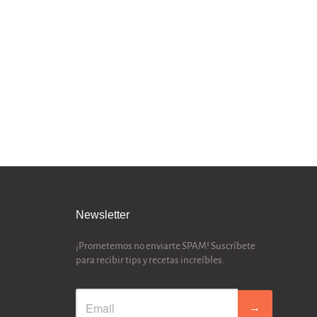
Newsletter
¡Prometemos no enviarte SPAM! Suscríbete
para recibir tips y recetas increíbles.
→