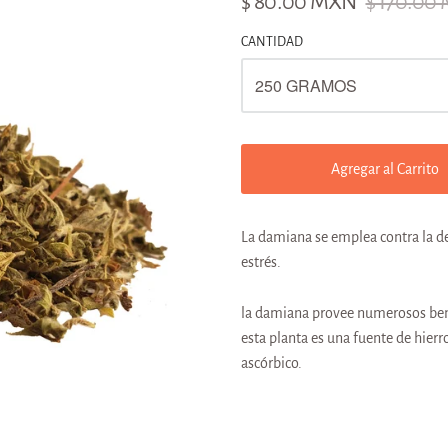
$ 80.00 MXN
$ 170.00
CANTIDAD
Agregar al Carrito
La damiana se emplea contra la de
estrés.
la damiana provee numerosos bene
esta planta es una fuente de hierro
ascórbico.