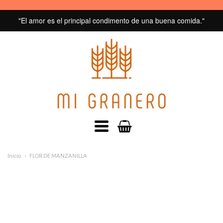
"El amor es el principal condimento de una buena comida."
MI
GRANERO
navegacion:
Inicio
FLOR DE MANZANILLA
Menú
principal