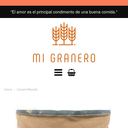
"El amor es el principal condimento de una buena comida."
MI
GRANERO
navegacion:
Inicio
Garam Masala
Menú
principal