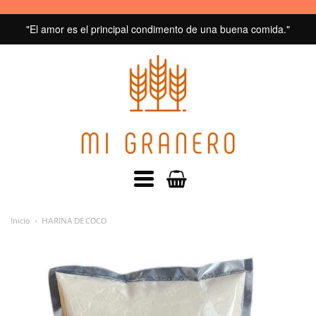
"El amor es el principal condimento de una buena comida."
MI
GRANERO
navegacion:
Inicio
HARINA DE COCO
Menú
principal