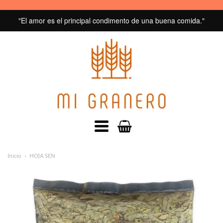
"El amor es el principal condimento de una buena comida."
MI
GRANERO
navegacion:
Inicio
HOJA SEN
Menú
principal