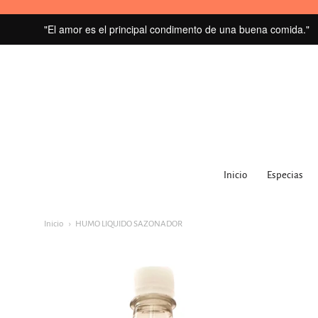
"El amor es el principal condimento de una buena comida."
MI
GRANERO
Inicio
Especias
navegacion:
Menú
Inicio
HUMO LIQUIDO SAZONADOR
principal