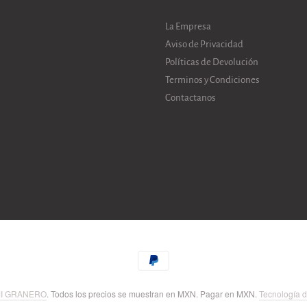
La Empresa
Aviso de Privacidad
Políticas de Devolución
Terminos y Condiciones
Contactanos
I GRANERO
. Todos los precios se muestran en
MXN
. Pagar en
MXN
.
Tecnología d