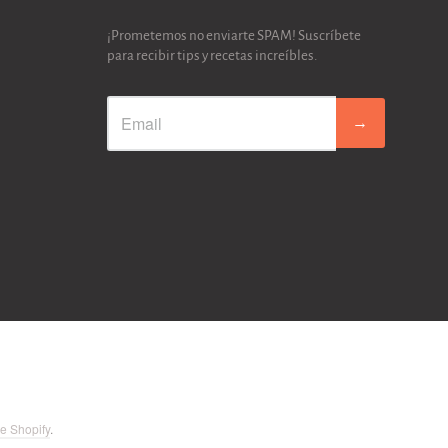
¡Prometemos no enviarte SPAM! Suscríbete
para recibir tips y recetas increíbles.
→
e Shopify
.