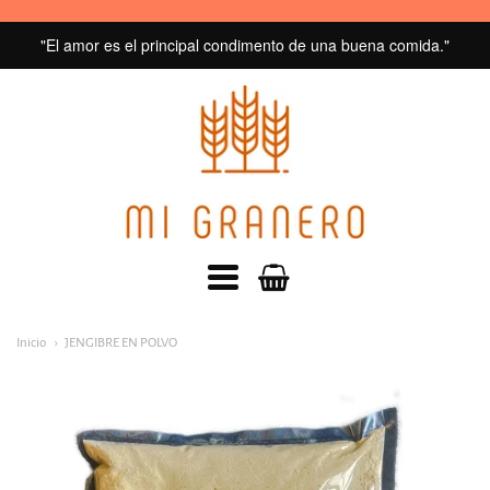
"El amor es el principal condimento de una buena comida."
MI
GRANERO
navegacion:
Inicio
JENGIBRE EN POLVO
Menú
principal