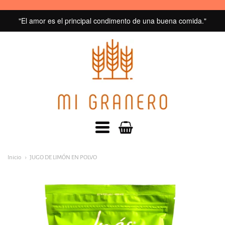
"El amor es el principal condimento de una buena comida."
MI
GRANERO
navegacion:
Inicio
JUGO DE LIMÓN EN POLVO
Menú
principal