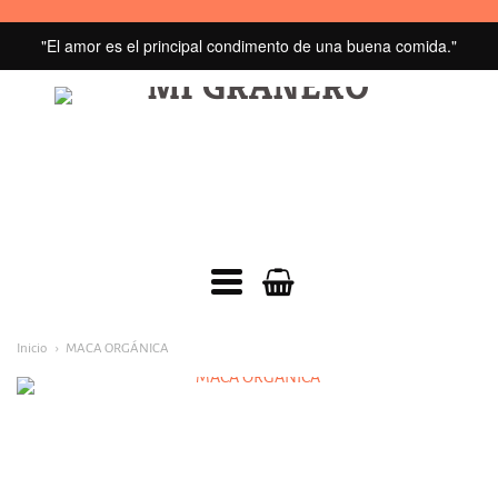
"El amor es el principal condimento de una buena comida."
MI
GRANERO
navegacion:
Inicio
MACA ORGÁNICA
Menú
principal