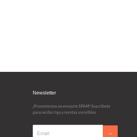
Newsletter
¡Prometemos no enviarte SPAM! Suscríbete
para recibir tips y recetas increíbles.
→