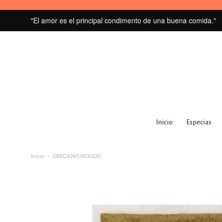
"El amor es el principal condimento de una buena comida."
MI
GRANERO
Inicio
Especias
navegacion:
Menú
Inicio
OREGANO MOLIDO
principal