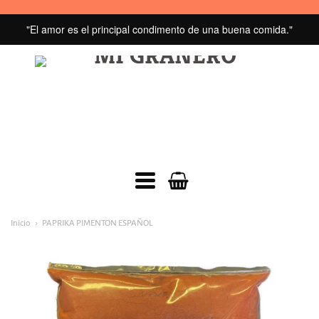
"El amor es el principal condimento de una buena comida."
MI
GRANERO
navegacion:
Inicio
PAPRIKA PIMENTON ESPAÑOL
Menú
principal