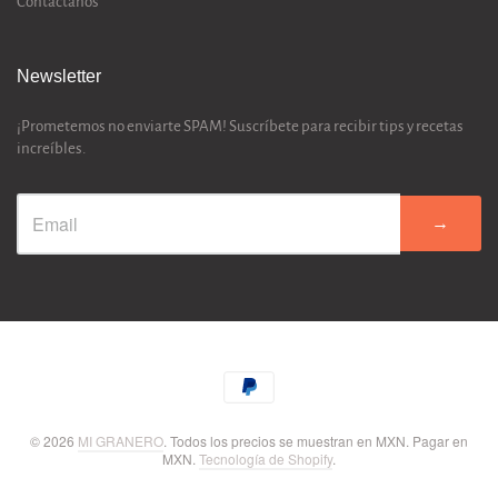
Contactanos
Newsletter
¡Prometemos no enviarte SPAM! Suscríbete para recibir tips y recetas
increíbles.
→
© 2026
MI GRANERO
. Todos los precios se muestran en
MXN
. Pagar en
MXN
.
Tecnología de Shopify
.