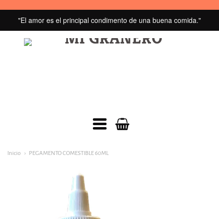
"El amor es el principal condimento de una buena comida."
MI
GRANERO
navegacion:
Inicio
PEGAMENTO COMESTIBLE 60ML
Menú
principal