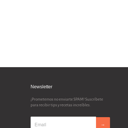
Newsletter
¡Prometemos no enviarte SPAM! Suscríbete
para recibir tips y recetas increíbles.
→