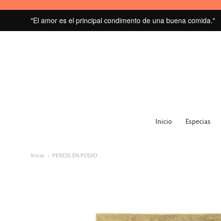
"El amor es el principal condimento de una buena comida."
MI
GRANERO
Inicio
Especias
navegacion:
Menú
Inicio
PEREJIL EN POLVO
principal