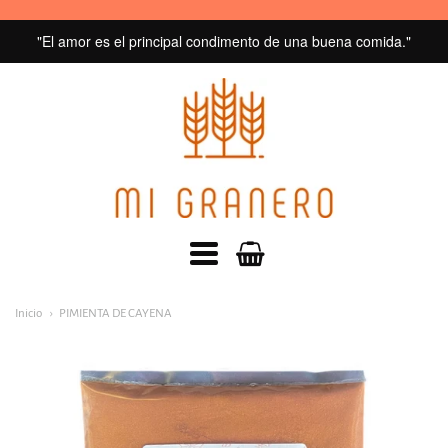
"El amor es el principal condimento de una buena comida."
MI
GRANERO
navegacion:
Inicio
PIMIENTA DE CAYENA
Menú
principal