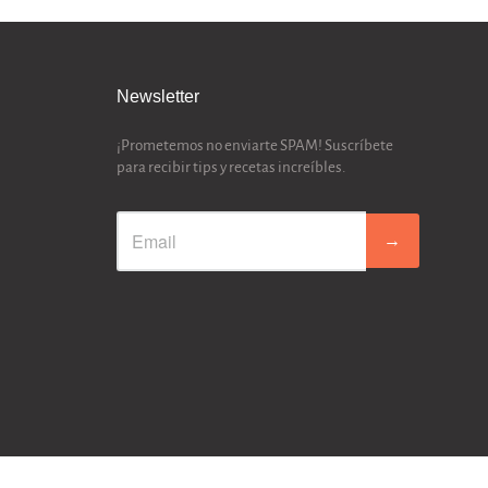
Newsletter
¡Prometemos no enviarte SPAM! Suscríbete
para recibir tips y recetas increíbles.
→