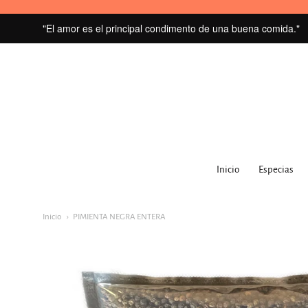
"El amor es el principal condimento de una buena comida."
MI
GRANERO
Inicio
Especias
navegacion:
Menú
Inicio
PIMIENTA NEGRA ENTERA
principal