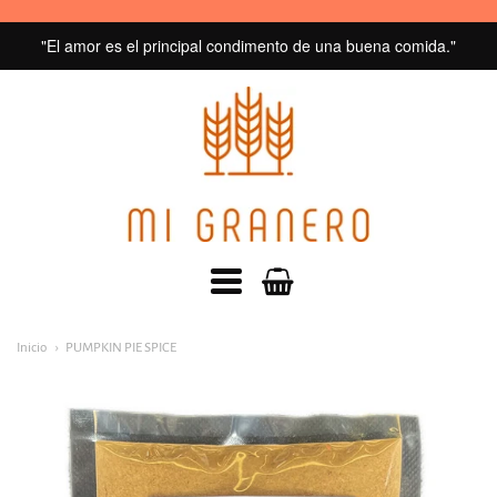
"El amor es el principal condimento de una buena comida."
MI
GRANERO
navegacion:
Inicio
PUMPKIN PIE SPICE
Menú
principal