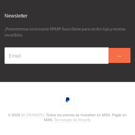
Newsletter
¡Prometemos no enviarte SPAM! Suscríbete para recibir tips y recetas
increíbles.
→
© 2026
MI GRANERO
. Todos los precios se muestran en
MXN
. Pagar en
MXN
.
Tecnología de Shopify
.