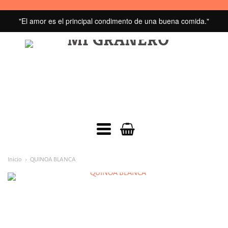
"El amor es el principal condimento de una buena comida."
MI
GRANERO
navegacion:
Inicio
QUINOA BLANCA
Menú
principal