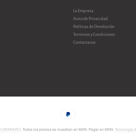
La Empresa
Aviso de Privacidad
Políticas de Devolución
Terminos y Condiciones
Contactanos
I GRANERO
. Todos los precios se muestran en
MXN
. Pagar en
MXN
.
Tecnología d