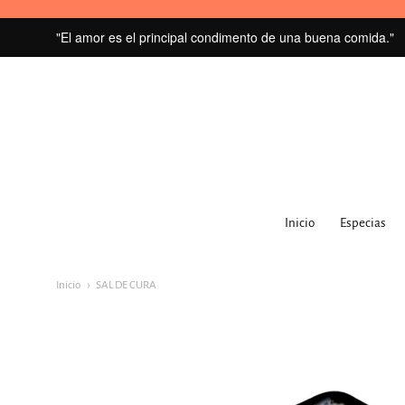
"El amor es el principal condimento de una buena comida."
MI
GRANERO
Inicio
Especias
navegacion:
Menú
Inicio
SAL DE CURA
principal