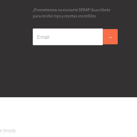
¡Prometemos no enviarte SPAM! Suscríbete
para recibir tips y recetas increíbles.
→
e Shopify
.