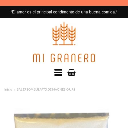
"El amor es el principal condimento de una buena comida."
MI
GRANERO
navegacion:
Inicio
SAL EPSOM SULFATO DE MAGNESIO UPS
Menú
principal