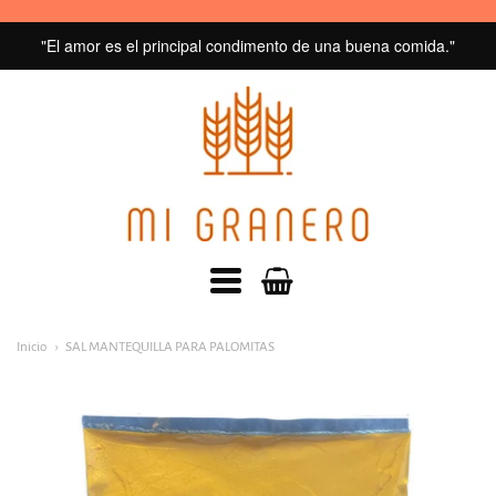
"El amor es el principal condimento de una buena comida."
MI
GRANERO
navegacion:
Inicio
SAL MANTEQUILLA PARA PALOMITAS
Menú
principal