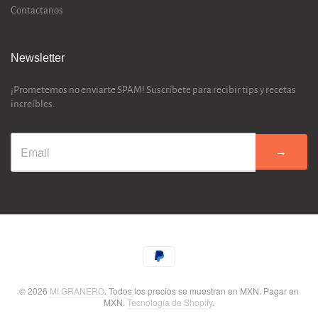
Contactanos
Newsletter
¡Prometemos no enviarte SPAM! Suscríbete para recibir tips y recetas
increíbles.
→
© 2026
MI GRANERO
. Todos los precios se muestran en
MXN
. Pagar en
MXN
.
Tecnología de Shopify
.