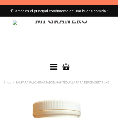
"El amor es el principal condimento de una buena comida."
MI
GRANERO
navegacion:
Inicio
SAL PARA PALOMITAS SABOR MANTEQUILLA PARA ESPOLVOREAR 1 KG
Menú
principal