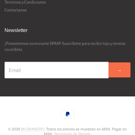
Terminos y Condiciones
Contactanos
Newsletter
¡Prometemos no enviarte SPAM! Suscríbete para recibir tips y recetas
increíbles.
→
© 2026
MI GRANERO
. Todos los precios se muestran en
MXN
. Pagar en
MXN
.
Tecnología de Shopify
.