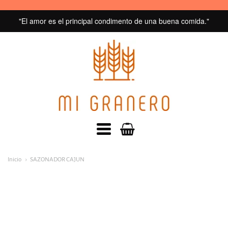
"El amor es el principal condimento de una buena comida."
MI
GRANERO
navegacion:
Inicio
SAZONADOR CAJUN
Menú
principal