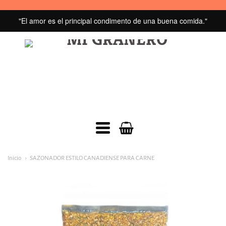
"El amor es el principal condimento de una buena comida."
MI
GRANERO
navegacion:
Inicio
SAZONADOR ESTILO CANADIENSE PARA CARNE
Menú
principal