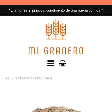
"El amor es el principal condimento de una buena comida."
MI
GRANERO
navegacion:
Inicio
SEMILLA DE GIRASOL PELADA
Menú
principal