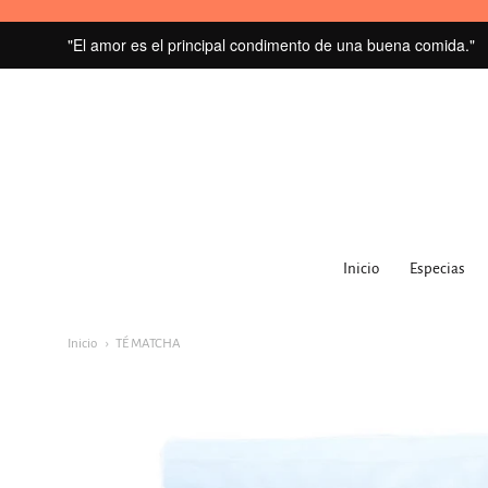
"El amor es el principal condimento de una buena comida."
MI
GRANERO
Inicio
Especias
navegacion:
Menú
Inicio
TÉ MATCHA
principal