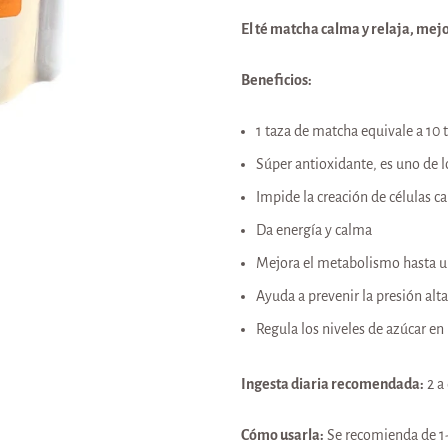
El té matcha calma y relaja, mej
Beneficios:
1 taza de matcha equivale a 10 
Súper antioxidante, es uno de 
Impide la creación de células c
Da energía y calma
Mejora el metabolismo hasta u
Ayuda a prevenir la presión alt
Regula los niveles de azúcar en 
Ingesta diaria recomendada:
2 a
Cómo usarla:
Se recomienda de 1-3