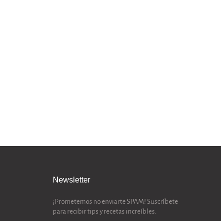
Newsletter
¡Prometemos no enviarte SPAM! Suscríbete
para recibir tips y recetas increíbles.