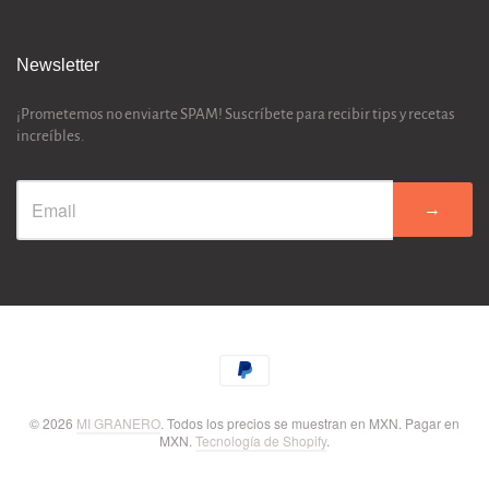
Newsletter
¡Prometemos no enviarte SPAM! Suscríbete para recibir tips y recetas
increíbles.
→
© 2026
MI GRANERO
. Todos los precios se muestran en
MXN
. Pagar en
MXN
.
Tecnología de Shopify
.