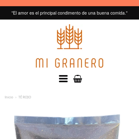
"El amor es el principal condimento de una buena comida."
MI
GRANERO
navegacion:
Inicio
TÉ ROJO
Menú
principal