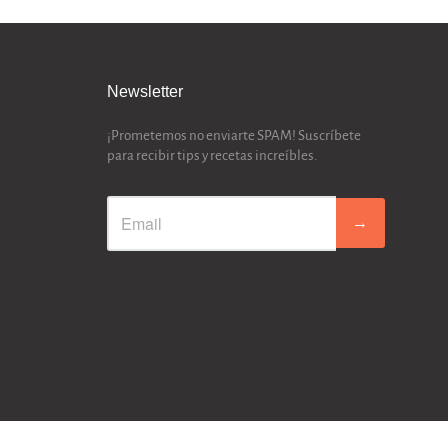
Newsletter
¡Prometemos no enviarte SPAM! Suscríbete
para recibir tips y recetas increíbles.
→