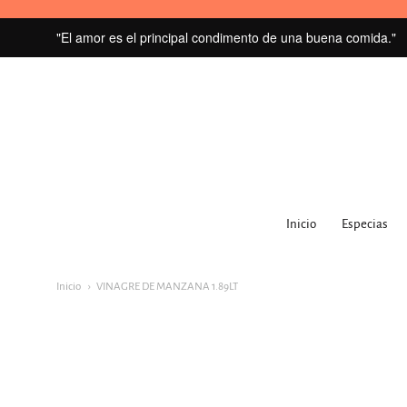
"El amor es el principal condimento de una buena comida."
MI
GRANERO
Inicio
Especias
navegacion:
Menú
Inicio
VINAGRE DE MANZANA 1.89LT
principal